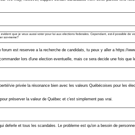
t evident que je veux aussi voter pour lui aux elections federales. Cependant, est-il possible de 
nter soi-meme?
du forum est reservee a la recherche de candidats, tu peux y aller a https://w
recommander lors d'une election eventuelle, mais ce sera decide une fois que l
iberté/vie privée la résonance bien avec les valeurs Québécoises pour les éle
pour préserver la valeur de Québec et c'est simplement pas vrai.
e qui deferle et tous les scandales. Le probleme est qu'on a besoin de personn