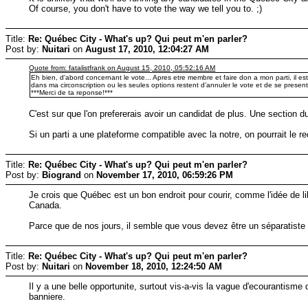
Of course, you don't have to vote the way we tell you to. ;)
Title:
Re: Québec City - What's up? Qui peut m'en parler?
Post by:
Nuitari
on
August 17, 2010, 12:04:27 AM
Quote from: fatalistfrank on August 15, 2010, 05:52:16 AM
Eh bien, d'abord concernant le vote... Apres etre membre et faire don a mon parti, il es
dans ma circonscription ou les seules options restent d'annuler le vote et de se prese
***Merci de ta reponse!***
C'est sur que l'on prefererais avoir un candidat de plus. Une section 
Si un parti a une plateforme compatible avec la notre, on pourrait le 
Title:
Re: Québec City - What's up? Qui peut m'en parler?
Post by:
Biogrand
on
November 17, 2010, 06:59:26 PM
Je crois que Québec est un bon endroit pour courir, comme l'idée de l
Canada.
Parce que de nos jours, il semble que vous devez être un séparatiste 
Title:
Re: Québec City - What's up? Qui peut m'en parler?
Post by:
Nuitari
on
November 18, 2010, 12:24:50 AM
Il y a une belle opportunite, surtout vis-a-vis la vague d'ecourantism
banniere.