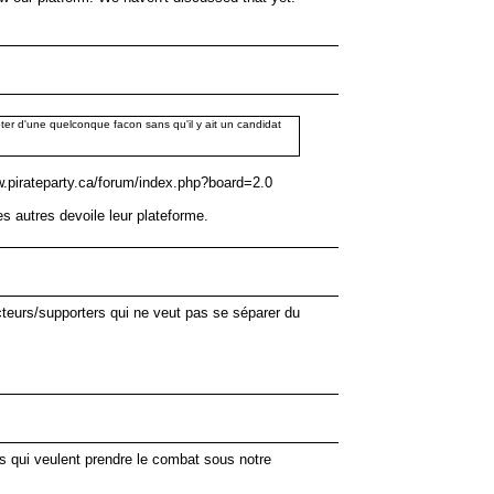
voter d'une quelconque facon sans qu'il y ait un candidat
ww.pirateparty.ca/forum/index.php?board=2.0
es autres devoile leur plateforme.
cteurs/supporters qui ne veut pas se séparer du
es qui veulent prendre le combat sous notre