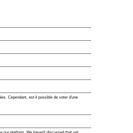
ales. Cependant, est-il possible de voter d'une
ow our platform. We haven't discussed that yet.