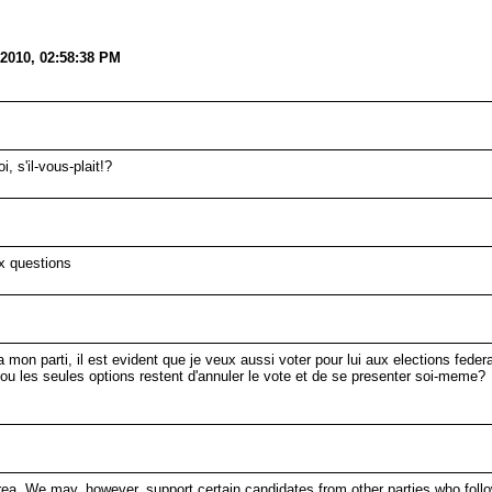
 2010, 02:58:38 PM
, s'il-vous-plait!?
x questions
 mon parti, il est evident que je veux aussi voter pour lui aux elections feder
 ou les seules options restent d'annuler le vote et de se presenter soi-meme?
 area. We may, however, support certain candidates from other parties who foll