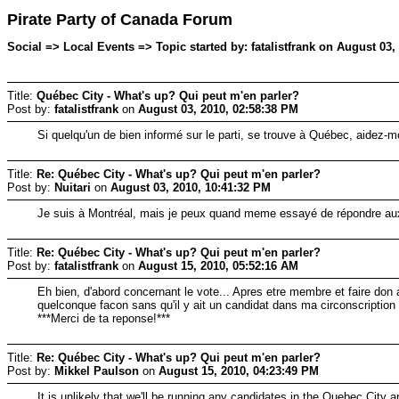
Pirate Party of Canada Forum
Social => Local Events => Topic started by: fatalistfrank on August 03,
Title:
Québec City - What's up? Qui peut m'en parler?
Post by:
fatalistfrank
on
August 03, 2010, 02:58:38 PM
Si quelqu'un de bien informé sur le parti, se trouve à Québec, aidez-moi
Title:
Re: Québec City - What's up? Qui peut m'en parler?
Post by:
Nuitari
on
August 03, 2010, 10:41:32 PM
Je suis à Montréal, mais je peux quand meme essayé de répondre au
Title:
Re: Québec City - What's up? Qui peut m'en parler?
Post by:
fatalistfrank
on
August 15, 2010, 05:52:16 AM
Eh bien, d'abord concernant le vote... Apres etre membre et faire don a
quelconque facon sans qu'il y ait un candidat dans ma circonscription
***Merci de ta reponse!***
Title:
Re: Québec City - What's up? Qui peut m'en parler?
Post by:
Mikkel Paulson
on
August 15, 2010, 04:23:49 PM
It is unlikely that we'll be running any candidates in the Quebec City