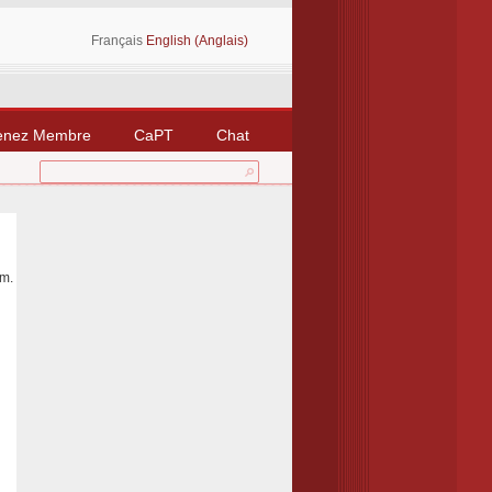
Français
English (Anglais)
enez Membre
CaPT
Chat
um.