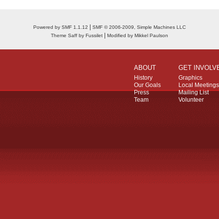
|
Powered by SMF 1.1.12
SMF © 2006-2009, Simple Machines LLC
|
Theme Saff by Fussilet
Modified by Mikkel Paulson
ABOUT
GET INVOLV
History
Graphics
Our Goals
Local Meetings
Press
Mailing List
Team
Volunteer