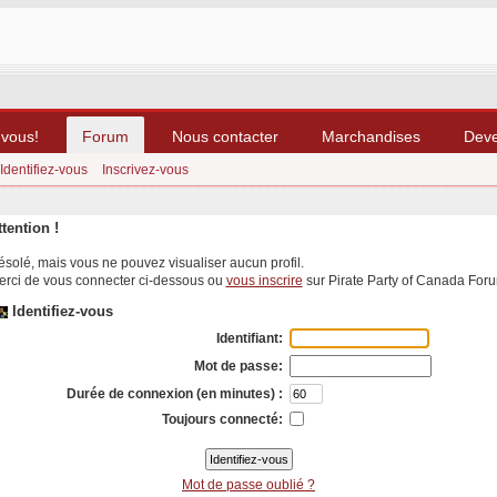
-vous!
Forum
Nous contacter
Marchandises
Dev
Identifiez-vous
Inscrivez-vous
ttention !
solé, mais vous ne pouvez visualiser aucun profil.
erci de vous connecter ci-dessous ou
vous inscrire
sur Pirate Party of Canada For
Identifiez-vous
Identifiant:
Mot de passe:
Durée de connexion (en minutes) :
Toujours connecté:
Mot de passe oublié ?