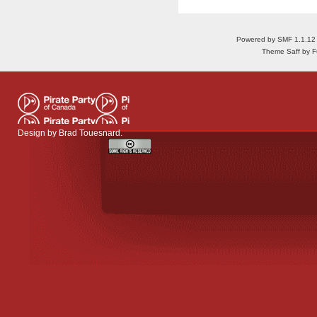
Powered by SMF 1.1.12
Theme Saff by Fu
Design by
Brad Touesnard
.