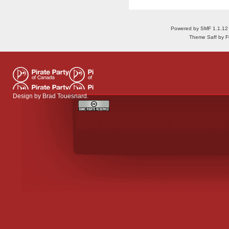
Powered by SMF 1.1.12
Theme Saff by Fu
Design by
Brad Touesnard
.