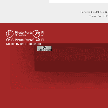
Powered by SMF 1.1.12
Theme Saff by Fu
Design by
Brad Touesnard
.