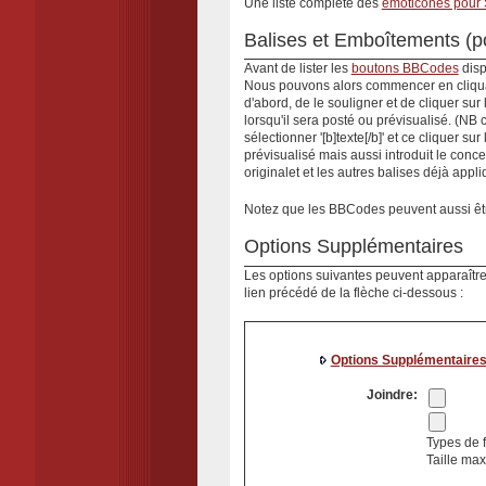
Une liste complète des
émoticônes pour
Balises et Emboîtements (p
Avant de lister les
boutons BBCodes
disp
Nous pouvons alors commencer en cliqua
d'abord, de le souligner et de cliquer sur l
lorsqu'il sera posté ou prévisualisé. (NB
sélectionner '[b]texte[/b]' et ce cliquer su
prévisualisé mais aussi introduit le concep
original
et
et les autres balises déjà appli
Notez que les BBCodes peuvent aussi être
Options Supplémentaires
Les options suivantes peuvent apparaître 
lien précédé de la flèche ci-dessous :
Options Supplémentaires.
Joindre:
Types de fi
Taille max