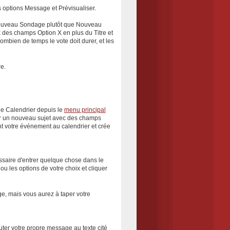
 options
Message
et
Prévisualiser
.
uveau Sondage
plutôt que
Nouveau
x des champs
Option X
en plus du
Titre
et
ombien de temps le vote doit durer, et les
e.
le
Calendrier
depuis le
menu principal
un nouveau sujet
avec des champs
nt votre événement au calendrier et crée
cessaire d'entrer quelque chose dans le
u les options de votre choix et cliquer
e, mais vous aurez à taper votre
ter votre propre message au texte cité