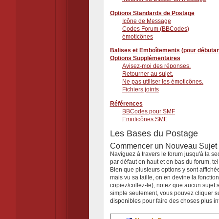
Options Standards de Postage
Icône de Message
Codes Forum (BBCodes)
émoticônes
Balises et Emboîtements (pour débutan
Options Supplémentaires
Avisez-moi des réponses.
Retourner au sujet.
Ne pas utiliser les émoticônes.
Fichiers joints
Références
BBCodes pour SMF
Emoticônes SMF
Les Bases du Postage
Commencer un Nouveau Sujet
Naviguez à travers le forum jusqu'à la se
par défaut en haut et en bas du forum, te
Bien que plusieurs options y sont affich
mais vu sa taille, on en devine la foncti
copiez/collez-le), notez que aucun sujet 
simple seulement, vous pouvez cliquer s
disponibles pour faire des choses plus in