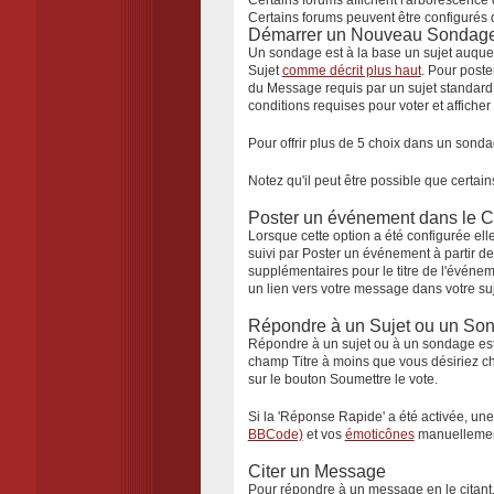
Certains forums affichent l'
arborescence 
Certains forums peuvent être configurés 
Démarrer un Nouveau Sondag
Un sondage est à la base un sujet auquel
Sujet
comme décrit plus haut
. Pour post
du
Message
requis par un sujet standard.
conditions requises pour voter et afficher
Pour offrir plus de 5 choix dans un sonda
Notez qu'il peut être possible que certain
Poster un événement dans le C
Lorsque cette option a été configurée el
suivi par
Poster un événement
à partir d
supplémentaires pour le titre de l'événem
un lien vers votre message dans votre suj
Répondre à un Sujet ou un So
Répondre à un sujet ou à un sondage e
champ
Titre
à moins que vous désiriez cha
sur le bouton
Soumettre le vote
.
Si la 'Réponse Rapide' a été activée, un
BBCode)
et vos
émoticônes
manuellement 
Citer un Message
Pour répondre à un message en le citant,