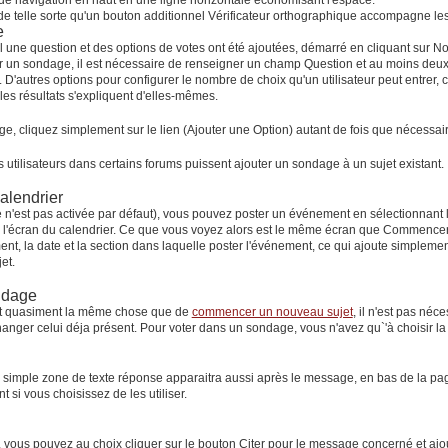
de navigation
en haut en une ligne horizontale économisant l'espace.
de telle sorte qu'un bouton additionnel
Vérificateur orthographique
accompagne les
e
 une question et des options de votes ont été ajoutées, démarré en cliquant sur
No
er un sondage, il est nécessaire de renseigner un champ
Question
et au moins deu
 D'autres options pour configurer le nombre de choix qu'un utilisateur peut entrer, c
 les résultats s'expliquent d'elles-mêmes.
ge, cliquez simplement sur le lien
(Ajouter une Option)
autant de fois que nécessair
s utilisateurs dans certains forums puissent ajouter un sondage à un sujet existant.
alendrier
le n'est pas activée par défaut), vous pouvez poster un événement en sélectionnant 
e l'écran du calendrier. Ce que vous voyez alors est le même écran que
Commencer 
ent, la date et la section dans laquelle poster l'événement, ce qui ajoute simpleme
et.
ndage
st quasiment la même chose que de
commencer un nouveau sujet
, il n'est pas né
nger celui déja présent. Pour voter dans un sondage, vous n'avez qu`'à choisir la o
e simple zone de texte réponse apparaitra aussi après le message, en bas de la pag
si vous choisissez de les utiliser.
 vous pouvez au choix cliquer sur le bouton
Citer
pour le message concerné et ajou