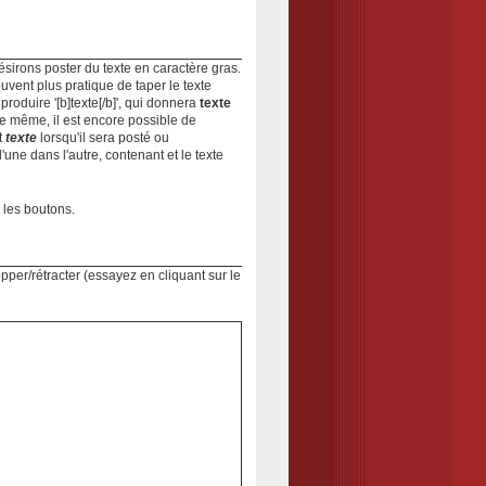
sirons poster du texte en caractère gras.
souvent plus pratique de taper le texte
t produire '[b]texte[/b]', qui donnera
texte
De même, il est encore possible de
t
texte
lorsqu'il sera posté ou
'une dans l'autre, contenant et le texte
 les boutons.
per/rétracter (essayez en cliquant sur le