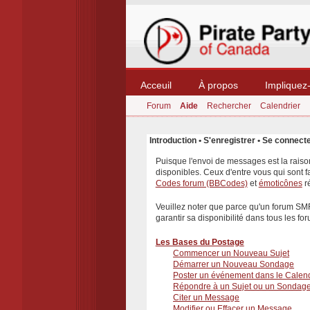
Acceuil
À propos
Impliquez
Forum
Aide
Rechercher
Calendrier
Introduction
•
S'enregistrer
•
Se connect
Puisque l'envoi de messages est la raiso
disponibles. Ceux d'entre vous qui sont f
Codes forum (BBCodes)
et
émoticônes
r
Veuillez noter que parce qu'un forum SM
garantir sa disponibilité dans tous les fo
Les Bases du Postage
Commencer un Nouveau Sujet
Démarrer un Nouveau Sondage
Poster un événement dans le Calend
Répondre à un Sujet ou un Sondag
Citer un Message
Modifier ou Effacer un Message