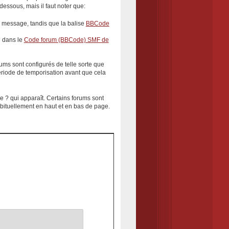
essous, mais il faut noter que:
u message, tandis que la balise
BBCode
é dans le
Code forum (BBCode) SMF de
rums sont configurés de telle sorte que
période de temporisation avant que cela
e ?
qui apparaît. Certains forums sont
bituellement en haut et en bas de page.