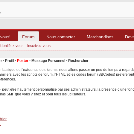
-vous!
Forum
Nous contacter
Marchandises
Dev
Identifiez-vous
Inscrivez-vous
er
•
Profil
•
Poster
•
Message Personnel
•
Rechercher
n basique de l'existence des forums, nous allons passer un peu de temps à regarder
amiliers avec les scripts de forum, l'HTML et les codes forum (BBCodes) préféreront
éférences.
F peut être hautement personnalisé par ses administrateurs, la présence d'une fon
rums SMF que vous visitez et pour tous les utilisateurs.
rier
e