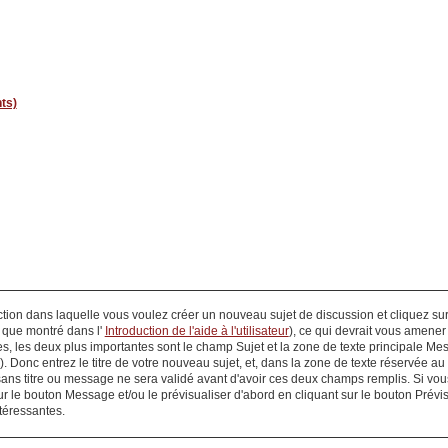
ts)
ction dans laquelle vous voulez créer un nouveau sujet de discussion et cliquez su
l que montré dans l'
Introduction de l'aide à l'utilisateur
), ce qui devrait vous amener
ées, les deux plus importantes sont le champ
Sujet
et la zone de texte principale
Mes
on). Donc entrez le titre de votre nouveau sujet, et, dans la zone de texte réservée
sans titre ou message ne sera validé avant d'avoir ces deux champs remplis. Si vous
ur le bouton
Message
et/ou le prévisualiser d'abord en cliquant sur le bouton
Prévis
téressantes.