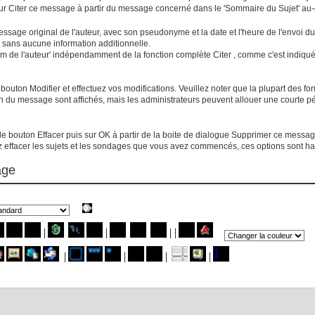
ur
Citer ce message
à partir du message concerné dans le 'Sommaire du Sujet' au-d
essage original de l'auteur, avec son pseudonyme et la date et l'heure de l'envoi d
sans aucune information additionnelle.
om de l'auteur' indépendamment de la fonction complète
Citer
, comme c'est indiqu
e
e bouton
Modifier
et effectuez vos modifications. Veuillez noter que la plupart des fo
ion du message sont affichés, mais les administrateurs peuvent allouer une courte 
 le bouton
Effacer
puis sur
OK
à partir de la boite de dialogue
Supprimer ce messag
z effacer les sujets et les sondages que vous avez commencés, ces options sont ha
age