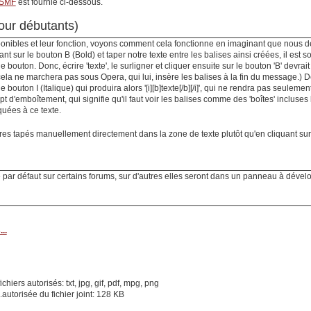
 SMF
est fournie ci-dessous.
our débutants)
onibles et leur fonction, voyons comment cela fonctionne en imaginant que nous dé
nt sur le bouton
B
(Bold) et taper notre texte entre les balises ainsi créées, il est 
e bouton. Donc, écrire 'texte', le surligner et cliquer ensuite sur le bouton '
B
' devrai
 cela ne marchera pas sous Opera, qui lui, insère les balises à la fin du message.) 
r le bouton
I
(Italique) qui produira alors '[i][b]texte[/b][/i]', qui ne rendra pas seulemen
t d'emboîtement, qui signifie qu'il faut voir les balises comme des 'boîtes' incluses l
quées à ce texte.
s tapés manuellement directement dans la zone de texte plutôt qu'en cliquant sur
par défaut sur certains forums, sur d'autres elles seront dans un panneau à dévelop
..
chiers autorisés: txt, jpg, gif, pdf, mpg, png
.autorisée du fichier joint: 128 KB