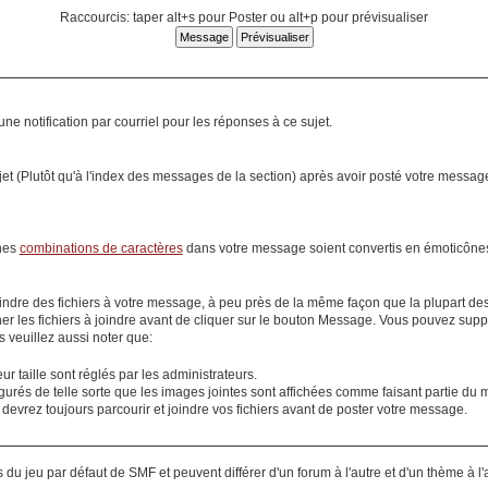
Raccourcis: taper alt+s pour Poster ou alt+p pour prévisualiser
ne notification par courriel pour les réponses à ce sujet.
jet (Plutôt qu'à l'index des messages de la section) après avoir posté votre messag
ines
combinations de caractères
dans votre message soient convertis en émoticône
oindre des fichiers à votre message, à peu près de la même façon que la plupart des 
er les fichiers à joindre avant de cliquer sur le bouton
Message
. Vous pouvez suppr
s veuillez aussi noter que:
eur taille sont réglés par les administrateurs.
gurés de telle sorte que les images jointes sont affichées comme faisant partie du m
 devrez toujours parcourir et joindre vos fichiers avant de
poster
votre message.
 du jeu par défaut de SMF et peuvent différer d'un forum à l'autre et d'un thème à l'