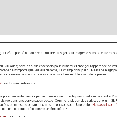
 l'icône par défaut au niveau du titre du sujet pour imager le sens de votre mess
 BBCodes) sont les outils essentiels pour formater et changer l'apparence de votr
rmatage de n'importe quel éditeur de texte, Le champ principal du
Message
n'agit p
votre message si vous désirez voir à quoi il ressemble avant de le poster.
MF
est fournie ci-dessous.
purement enfantins, ils peuvent aussi jouer un rôle primordial afin de clarifier l
u visage dans une conversation vocale. Comme la plupart des scripts de forum, SMF 
joutées au message en tapant correctement son code. Une option
Ne pas utiliser d
ne doit pas être interprété comme un émoticône !