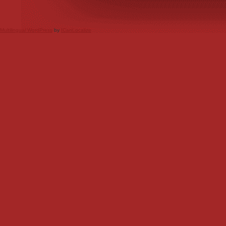
Multilingual WordPress
by
ICanLocalize